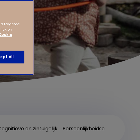
nd targeted
Click on
Cookie
ept All
Cognitieve en zintuigelijke ontwikkeling
Persoonlijkheidsontwikkeling