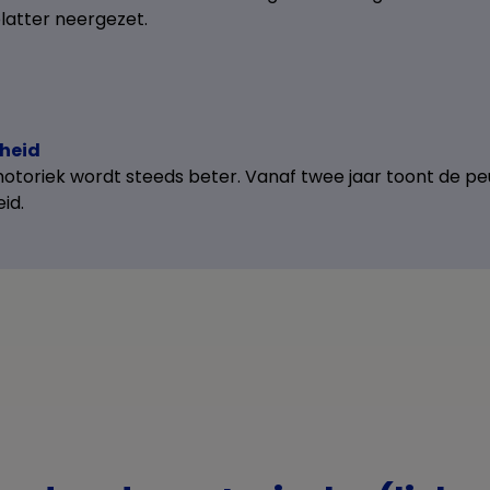
latter neergezet.
kheid
motoriek wordt steeds beter. Vanaf twee jaar toont de peu
eid.