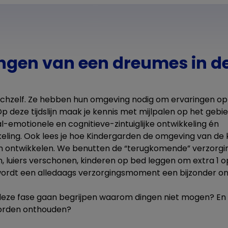
ngen van een dreumes in d
ichzelf. Ze hebben hun omgeving nodig om ervaringen op 
 Op deze tijdslijn maak je kennis met mijlpalen op het gebi
al-emotionele en cognitieve-zintuiglijke ontwikkeling én
eling. Ook lees je hoe Kindergarden de omgeving van de k
en ontwikkelen. We benutten de “terugkomende” verzor
en, luiers verschonen, kinderen op bed leggen om extra 1 
 wordt een alledaags verzorgingsmoment een bijzonder 
 deze fase gaan begrijpen waarom dingen niet mogen? En da
worden onthouden?