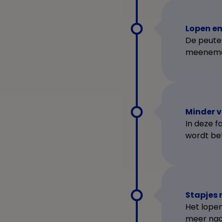
Lopen e
De peute
meenemen
Minder v
In deze f
wordt bet
Stapjes 
Het lopen
meer naa