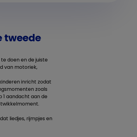
e tweede
te doen en de juiste
ed van motoriek,
inderen inricht zodat
gingsmomenten zoals
op 1 aandacht aan de
ontwikkelmoment.
t liedjes, rijmpjes en