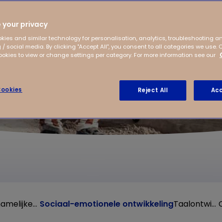
 your privacy
kies and similar technology for personalisation, analytics, troubleshooting a
 / social media. By clicking "Accept All", you consent to all categories we use. 
kies to view or change settings per category. For more information see our
ookies
Reject All
Acc
Motorische (lichamelijke) ontwikkeling
Sociaal-emotionele ontwikkeling
Taalontwikkeling