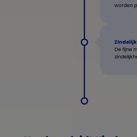
worden p
Zindelij
De fijne 
zindelijkh