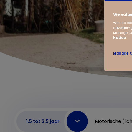
We value
We use coo
advertising
Manage Coo
Notice
Manage C
1,5 tot 2,5 jaar