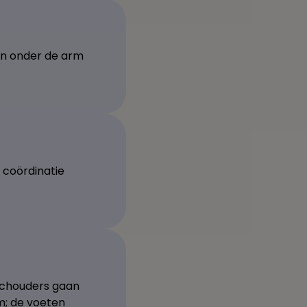
en onder de arm
 coördinatie
 schouders gaan
m; de voeten